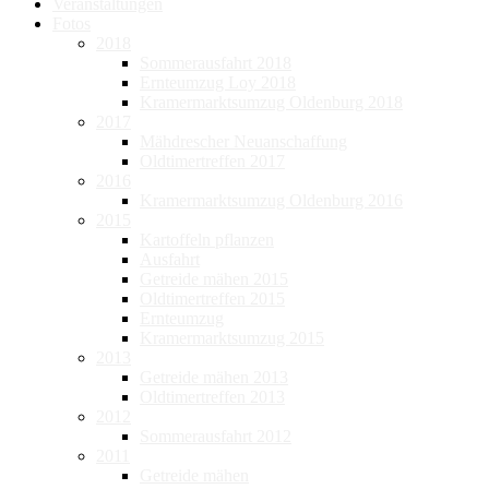
Veranstaltungen
Fotos
2018
Sommerausfahrt 2018
Ernteumzug Loy 2018
Kramermarktsumzug Oldenburg 2018
2017
Mähdrescher Neuanschaffung
Oldtimertreffen 2017
2016
Kramermarktsumzug Oldenburg 2016
2015
Kartoffeln pflanzen
Ausfahrt
Getreide mähen 2015
Oldtimertreffen 2015
Ernteumzug
Kramermarktsumzug 2015
2013
Getreide mähen 2013
Oldtimertreffen 2013
2012
Sommerausfahrt 2012
2011
Getreide mähen