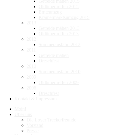
Getreide mähen 2015
Oldtimertreffen 2015
Ernteumzug
Kramermarktsumzug 2015
2013
Getreide mähen 2013
Oldtimertreffen 2013
2012
Sommerausfahrt 2012
2011
Getreide mähen
Dreschfest
2010
Sommerausfahrt 2010
2009
Oldtimertreffen 2009
2006
Dreschfest
Kontakt & Impressum
Moin!
Über uns
Die Loyer Treckerfreunde
Vorstand
Presse