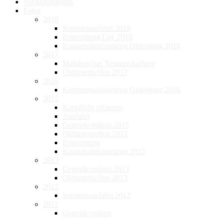
Veranstaltungen
Fotos
2018
Sommerausfahrt 2018
Ernteumzug Loy 2018
Kramermarktsumzug Oldenburg 2018
2017
Mähdrescher Neuanschaffung
Oldtimertreffen 2017
2016
Kramermarktsumzug Oldenburg 2016
2015
Kartoffeln pflanzen
Ausfahrt
Getreide mähen 2015
Oldtimertreffen 2015
Ernteumzug
Kramermarktsumzug 2015
2013
Getreide mähen 2013
Oldtimertreffen 2013
2012
Sommerausfahrt 2012
2011
Getreide mähen