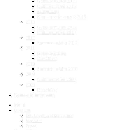
Getreide mähen 2015
Oldtimertreffen 2015
Ernteumzug
Kramermarktsumzug 2015
2013
Getreide mähen 2013
Oldtimertreffen 2013
2012
Sommerausfahrt 2012
2011
Getreide mähen
Dreschfest
2010
Sommerausfahrt 2010
2009
Oldtimertreffen 2009
2006
Dreschfest
Kontakt & Impressum
Moin!
Über uns
Die Loyer Treckerfreunde
Vorstand
Presse