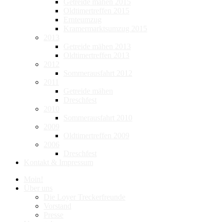
Getreide mähen 2015
Oldtimertreffen 2015
Ernteumzug
Kramermarktsumzug 2015
2013
Getreide mähen 2013
Oldtimertreffen 2013
2012
Sommerausfahrt 2012
2011
Getreide mähen
Dreschfest
2010
Sommerausfahrt 2010
2009
Oldtimertreffen 2009
2006
Dreschfest
Kontakt & Impressum
Moin!
Über uns
Die Loyer Treckerfreunde
Vorstand
Presse