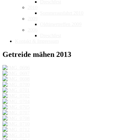
Dreschfest
2010
Sommerausfahrt 2010
2009
Oldtimertreffen 2009
2006
Dreschfest
Kontakt & Impressum
Getreide mähen 2013