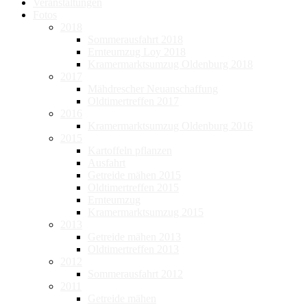
Veranstaltungen
Fotos
2018
Sommerausfahrt 2018
Ernteumzug Loy 2018
Kramermarktsumzug Oldenburg 2018
2017
Mähdrescher Neuanschaffung
Oldtimertreffen 2017
2016
Kramermarktsumzug Oldenburg 2016
2015
Kartoffeln pflanzen
Ausfahrt
Getreide mähen 2015
Oldtimertreffen 2015
Ernteumzug
Kramermarktsumzug 2015
2013
Getreide mähen 2013
Oldtimertreffen 2013
2012
Sommerausfahrt 2012
2011
Getreide mähen