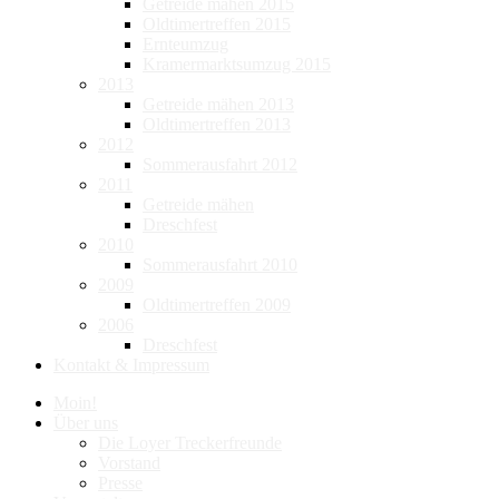
Getreide mähen 2015
Oldtimertreffen 2015
Ernteumzug
Kramermarktsumzug 2015
2013
Getreide mähen 2013
Oldtimertreffen 2013
2012
Sommerausfahrt 2012
2011
Getreide mähen
Dreschfest
2010
Sommerausfahrt 2010
2009
Oldtimertreffen 2009
2006
Dreschfest
Kontakt & Impressum
Moin!
Über uns
Die Loyer Treckerfreunde
Vorstand
Presse