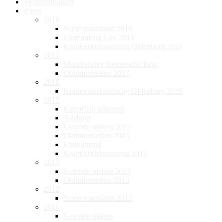
Veranstaltungen
Fotos
2018
Sommerausfahrt 2018
Ernteumzug Loy 2018
Kramermarktsumzug Oldenburg 2018
2017
Mähdrescher Neuanschaffung
Oldtimertreffen 2017
2016
Kramermarktsumzug Oldenburg 2016
2015
Kartoffeln pflanzen
Ausfahrt
Getreide mähen 2015
Oldtimertreffen 2015
Ernteumzug
Kramermarktsumzug 2015
2013
Getreide mähen 2013
Oldtimertreffen 2013
2012
Sommerausfahrt 2012
2011
Getreide mähen